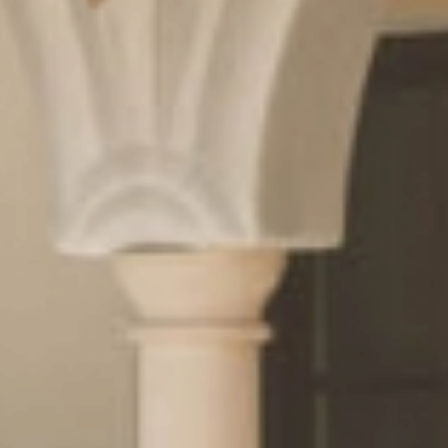
Kulinarik
& Genuss