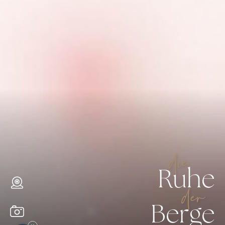
die
Ruhe
der
Berge