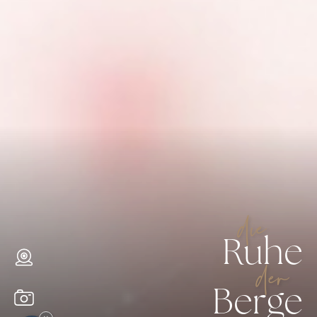
die
Ruhe
der
Berge