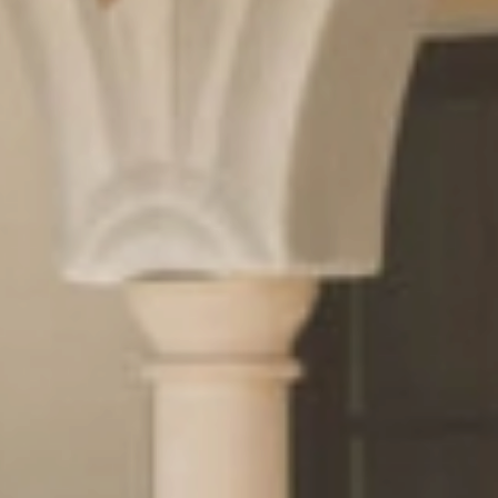
Kulinarik
& Genuss