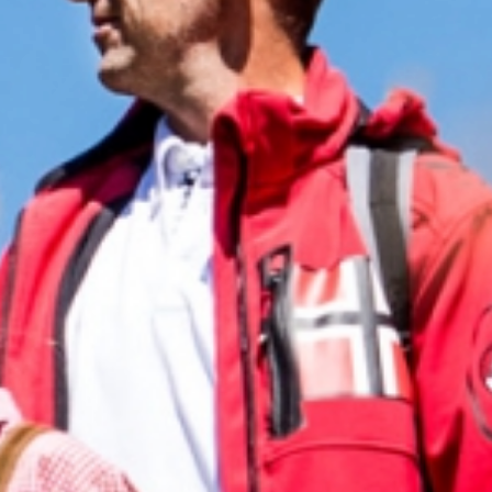
Suiten
& Zimmer
Kulinarik
& Genuss
Wellness
& Relax
Aktiv
& Tradition