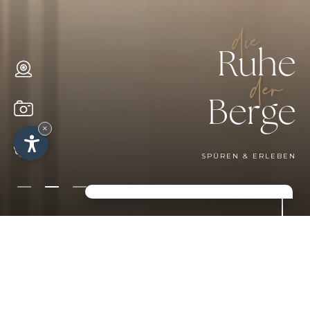
die
Ruhe
der
Berge
×
SPÜREN & ERLEBEN
EINE IDYLLE DER
ERHOLUNG UND DER
VITALITÄT IM HERZEN DER