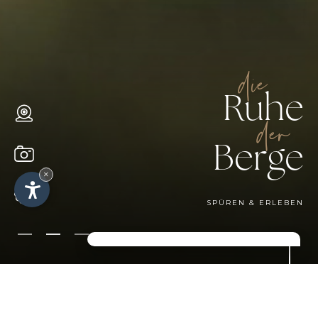
die
Ruhe
der
Berge
×
SPÜREN & ERLEBEN
IHR GEMÜTLICHES