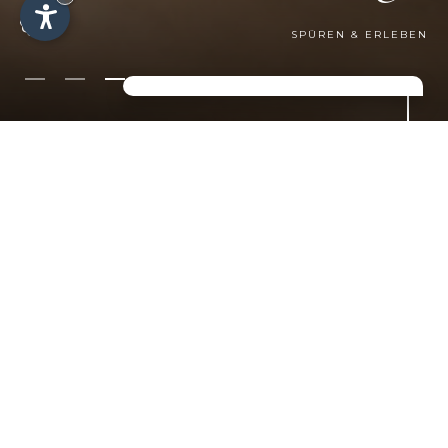
SPÜREN & ERLEBEN
NACHHALTIGE
GASTRONOMIE IM 4-
STERNE-HOTEL
JAKOBERHOF IN GRÖDEN
Die Küche unseres Hotels in St.
Ulrich verwöhnt Ihren Gaumen mit
frischen und hochwertigen
Produkten aus der Region.