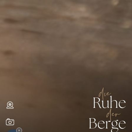
die
Ruhe
der
Berge
×