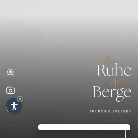
die
Ruhe
der
Berge
×
SPÜREN & ERLEBEN