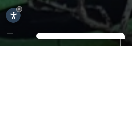
×
SCOPRIRE LA BELLEZZA
DELL'AUTUNNO IN VAL
GARDENA
7 giorni da 700,00 € per persona
I colori cambiano, l'aria diventa più chiara
e la vista limpida che sembra andare