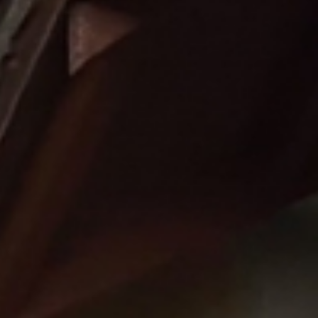
Wellness
& relax