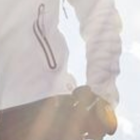
Camere
& suite