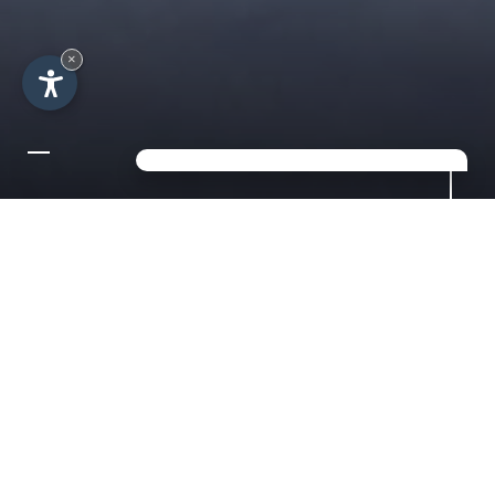
×
SETTIMANE BIANCHE
NELLA BELLA VAL
GARDENA
7 notti da 820,00 € per persona
Un pacchetto settimanale per sciatori, ma