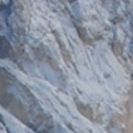
Camere
& suite