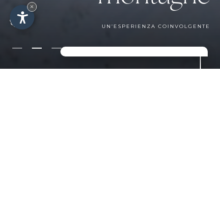
×
UN’ESPERIENZA COINVOLGENTE
VACANZE INVERNALI IN
VAL GARDENA E NEL
COMPRENSORIO
SCIISTICO DOLOMITI
SUPERSKI
Sci, snowboard, sci di fondo e
slittino: vivrete un'esperienza
entusiasmante dopo l'altra nelle